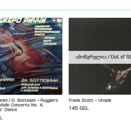
ამოწურულია / Out of S
nini / G. Bottesini – Ruggiero
Travis Scott – Utopia
 Violin Concerto No. 4,
145
GEL
s’ Dance
L