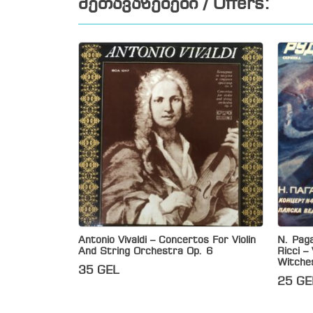
შეთავაზებები / Offers:
Antonio Vivaldi – Concertos For Violin
N. Paga
And String Orchestra Op. 6
Ricci –
Witche
35
GEL
25
GE