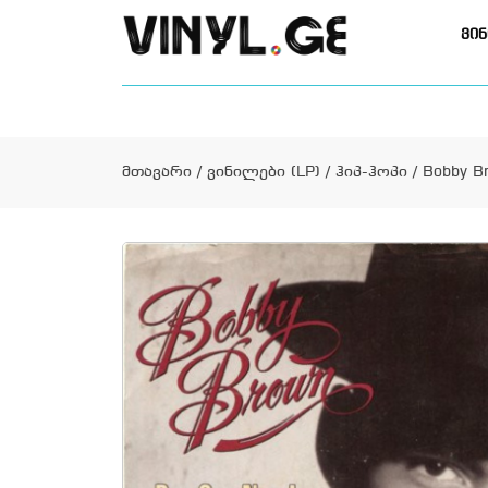
ვინ
მთავარი
/
ვინილები (LP)
/
ჰიპ-ჰოპი
/ Bobby B