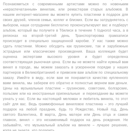
Познакомиться с современными артистами можно по новеньким
«нераспечатанным» винилам, или ремастерам старых альбомов. В
нашем интернет-магазине вы можете купить пластинки в подарок для
своих друзей, членов семьи, коллег и близких. Если вы затрудняетесь с
выбором, наши сотрудники бесплатно проконсультируют вас и подберут
альбом, который вы получите в Тбилиси в течение 1 (одного) часа, а в
регионах на второй-третий день. Транспортировка грамзаписи
происходит в специально защищенной каробке. У нас также можно
сдать пластинки. Можно обсудить как грузинские, так и зарубежные
эстрадные или классические произведения. Ваша коллекция будет
оценена экспертами высокого уровня и будет определена
соответствующая рыночная цена. Если вы не можете найти нужный вам
винил в городе, мы можем заказать в ускоренном порядке у наших
партнеров в Великобританииб и привезем вам альбом по специальному
заказу. Имейте в виду, если вам не понравится качество купленного
вами винила, мы заберем его обратно и полностью вернем вам деньги.
Цены на музыкальные пластинк – грузинские, советские, болгарские,
польские или на иностранные оригинальные и переиздание вы можете
узнать у нас. Если вы настоящий меломан и любитель винила, то этот
сайт для вас. Ведь граммофонные виниловое пластинка – это лучший
подарок на любой праздник, будь то Рождество, Новый год, День
святого Валентина, 8 марта, День матери или День отца и самое
главное, винил – это незаменимый подарок на день рождения. Не
забывайте, что музыкальный альбом на виниле – лучшее решение,
когда не знаете, что подарить…