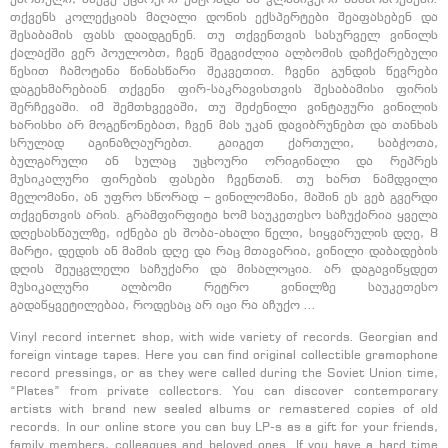
ქართული, ასევე უცხოური ესტრადა ან კლასიკური ნაწარმოებები.
თქვენს კოლექციას მაღალი დონის ექსპერტები შეაფასებენ და
შესაბამის ფასს დაადგენენ. თუ თქვენთვის სასურველ ვინილს
ქალაქში ვერ პოულობთ, ჩვენ შეგვიძლია ალბომის დაჩქარებული
წესით ჩამოტანა წინასწარი შეკვეთით. ჩვენი გუნდის წევრები
დაგეხმარებიან თქვენი ფირ-საკრავისთვის შესაბამისი ფირის
შერჩევაში. იმ შემთხვევაში, თუ შეძენილი ვინტაჟური ვინილის
ხარისხი არ მოგეწონებათ, ჩვენ მას უკან დავიბრუნებთ და თანხას
სრულად აგინაზღაურებთ. გაიგეთ ქართული, საბჭოთა,
ბულგარული ან სულაც უცხოური ორიგინალი და რეპრეს
მუსიკალური ფირების ფასები ჩვენთან. თუ ხართ ნამდვილი
მელომანი, ან უფრო სწორად – ვინილომანი, მაშინ ეს ვებ გვერდი
თქვენთვის არის. გრამფირფიტა ხომ საუკეთესო საჩუქარია ყველა
დღესასწაულზე, იქნება ეს შობა-ახალი წელი, სიყვარულის დღე, 8
მარტი, დედის ან მამის დღე და რაც მთავარია, ვინილი დაბადების
დღის შეუცვლელი საჩუქარი და მისალოცია. არ დაგავიწყდეთ
მუსიკალური ალბომი რეტრო ვინილზე საუკეთესო
გადაწყვეტილებაა, როდესაც არ იცი რა აჩუქო …
Vinyl record internet shop, with wide variety of records. Georgian and
foreign vintage tapes. Here you can find original collectible gramophone
record pressings, or as they were called during the Soviet Union time,
“Plates” from private collectors. You can discover contemporary
artists with brand new sealed albums or remastered copies of old
records. In our online store you can buy LP-s as a gift for your friends,
family members, colleagues and beloved ones. If you have a hard time