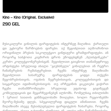
Kino – Kino (Original, Exclusive)
290
GEL
მუსიკალური ვინილის ფირფიტების ინტერნეტ მაღაზია. ქართული
და უცხოური წარმოების ფირები. აქ შეგიძლიათ აღმოაჩინოთ
ორიგინალი პრესის საკოლექციო ვინტაჟური გრამფირფიტები, ან
როგორც საბჭოთა კავშირის დროს უწოდებდნენ „პლასტინკები“
კერძო კოლექციონერებისგან. შეგიძლიათ გაიცნოთ თანამედროვე
არტისტები სრულიად ახალი “გაუხსნელი” ვინილებით ან რეტრო
ჩანაწერების რემასტერებით. ჩვენს ინტერნეტ მაღაზიაში
შეგიძლიათ სასაჩუქრე ფირფიტების ყიდვა თქვენი
მეგობრებისთვის, ოჯახის წევრებისთვის, კოლეგებისთვის და
საყვარელი ადამიანებისთვის. თუ არჩევანის გაკეთება გიჭირთ
ჩვენი თანამშრომლები სრულიად უფასოდ გაგიწევენ
კონსულტაციას და შეგარჩევინებენ ალბომს, რომელსაც თბილისში
1 (ერთი) საათის განმავლობაში მიიღებთ, ხოლო რეგიონებში
მეორე-მესამე დღეს, სპეციალურად დაცული ამანათით. ჩვენს
მაღაზიაში ასევე შესაძლებელია ფირფიტების ჩაბარება, როგორც