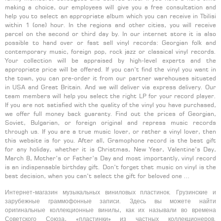
making a choice, our employees will give you a free consultation and
help you to select an appropriate album which you can receive in Tbilisi
within 1 (one) hour. In the regions and other cities, you will receive
parcel on the second or third day by. In our internet store it is also
possible to hand over or fast sell vinyl records: Georgian folk and
contemporary music, foreign pop, rock jazz or classical vinyl records.
Your collection will be appraised by high-level experts and the
appropriate price will be offered. If you can’t find the vinyl you want in
the town, you can pre-order it from our partner warehouses situated
in USA and Great Britain. And we will deliver via express delivery. Our
team members will help you select the right LP for your record player.
If you are not satisfied with the quality of the vinyl you have purchased,
we offer full money back guaranty. Find out the prices of Georgian,
Soviet, Bulgarian, or foreign original and repress music records
through us. If you are a true music lover, or rather a vinyl lover, then
this website is for you. After all, Gramophone record is the best gift
for any holiday, whether it is Christmas, New Year, Valentine’s Day,
March 8, Mother’s or Father’s Day and most importantly, vinyl record
is an indispensable birthday gift. Don’t forget that music on vinyl is the
best decision, when you can’t select the gift for beloved one …
Интернет-магазин музыкальных виниловых пластинок. Грузинские и
зарубежные граммофонные записи. Здесь вы можете найти
оригинальные коллекционные винилы, как их называли во времена
Советского Союза, «пластинки» из частных коллекционеров.