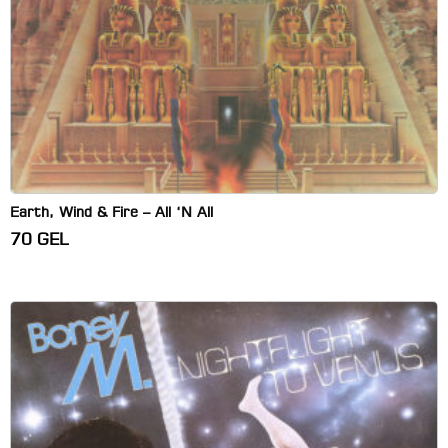
Earth, Wind & Fire – All ‘N All
70
GEL