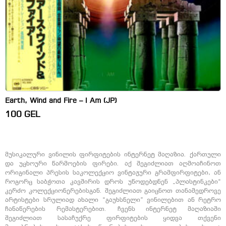
Earth, Wind and Fire – I Am (JP)
100
GEL
მუსიკალური ვინილის ფირფიტების ინტერნეტ მაღაზია. ქართული
და უცხოური წარმოების ფირები. აქ შეგიძლიათ აღმოაჩინოთ
ორიგინალი პრესის საკოლექციო ვინტაჟური გრამფირფიტები, ან
როგორც საბჭოთა კავშირის დროს უწოდებდნენ „პლასტინკები“
კერძო კოლექციონერებისგან. შეგიძლიათ გაიცნოთ თანამედროვე
არტისტები სრულიად ახალი “გაუხსნელი” ვინილებით ან რეტრო
ჩანაწერების რემასტერებით. ჩვენს ინტერნეტ მაღაზიაში
შეგიძლიათ სასაჩუქრე ფირფიტების ყიდვა თქვენი