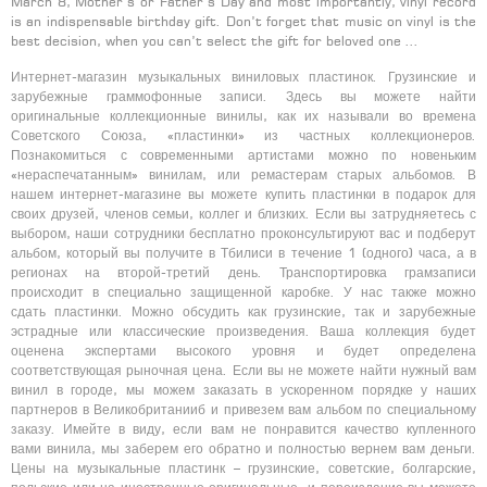
March 8, Mother’s or Father’s Day and most importantly, vinyl record
is an indispensable birthday gift. Don’t forget that music on vinyl is the
best decision, when you can’t select the gift for beloved one …
Интернет-магазин музыкальных виниловых пластинок. Грузинские и
зарубежные граммофонные записи. Здесь вы можете найти
оригинальные коллекционные винилы, как их называли во времена
Советского Союза, «пластинки» из частных коллекционеров.
Познакомиться с современными артистами можно по новеньким
«нераспечатанным» винилам, или ремастерам старых альбомов. В
нашем интернет-магазине вы можете купить пластинки в подарок для
своих друзей, членов семьи, коллег и близких. Если вы затрудняетесь с
выбором, наши сотрудники бесплатно проконсультируют вас и подберут
альбом, который вы получите в Тбилиси в течение 1 (одного) часа, а в
регионах на второй-третий день. Транспортировка грамзаписи
происходит в специально защищенной каробке. У нас также можно
сдать пластинки. Можно обсудить как грузинские, так и зарубежные
эстрадные или классические произведения. Ваша коллекция будет
оценена экспертами высокого уровня и будет определена
соответствующая рыночная цена. Если вы не можете найти нужный вам
винил в городе, мы можем заказать в ускоренном порядке у наших
партнеров в Великобританииб и привезем вам альбом по специальному
заказу. Имейте в виду, если вам не понравится качество купленного
вами винила, мы заберем его обратно и полностью вернем вам деньги.
Цены на музыкальные пластинк – грузинские, советские, болгарские,