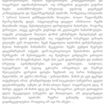
მეგობრებისთვის, ოჯახის წევრებისთვის, კოლეგებისთვის და
საყვარელი ადამიანებისთვის. თუ არჩევანის გაკეთება გიჭირთ
ჩვენი თანამშრომლები სრულიად უფასოდ გაგიწევენ
კონსულტაციას და შეგარჩევინებენ ალბომს, რომელსაც თბილისში
1 (ერთი) საათის განმავლობაში მიიღებთ, ხოლო რეგიონებში
მეორე-მესამე დღეს, სპეციალურად დაცული ამანათით. ჩვენს
მაღაზიაში ასევე შესაძლებელია ფირფიტების ჩაბარება, როგორც
ქართული, ასევე უცხოური ესტრადა ან კლასიკური ნაწარმოებები.
თქვენს კოლექციას მაღალი დონის ექსპერტები შეაფასებენ და
შესაბამის ფასს დაადგენენ. თუ თქვენთვის სასურველ ვინილს
ქალაქში ვერ პოულობთ, ჩვენ შეგვიძლია ალბომის დაჩქარებული
წესით ჩამოტანა წინასწარი შეკვეთით. ჩვენი გუნდის წევრები
დაგეხმარებიან თქვენი ფირ-საკრავისთვის შესაბამისი ფირის
შერჩევაში. იმ შემთხვევაში, თუ შეძენილი ვინტაჟური ვინილის
ხარისხი არ მოგეწონებათ, ჩვენ მას უკან დავიბრუნებთ და თანხას
სრულად აგინაზღაურებთ. გაიგეთ ქართული, საბჭოთა,
ბულგარული ან სულაც უცხოური ორიგინალი და რეპრეს
მუსიკალური ფირების ფასები ჩვენთან. თუ ხართ ნამდვილი
მელომანი, ან უფრო სწორად – ვინილომანი, მაშინ ეს ვებ გვერდი
თქვენთვის არის. გრამფირფიტა ხომ საუკეთესო საჩუქარია ყველა
დღესასწაულზე, იქნება ეს შობა-ახალი წელი, სიყვარულის დღე, 8
მარტი, დედის ან მამის დღე და რაც მთავარია, ვინილი დაბადების
დღის შეუცვლელი საჩუქარი და მისალოცია. არ დაგავიწყდეთ
მუსიკალური ალბომი რეტრო ვინილზე საუკეთესო
გადაწყვეტილებაა, როდესაც არ იცი რა აჩუქო …