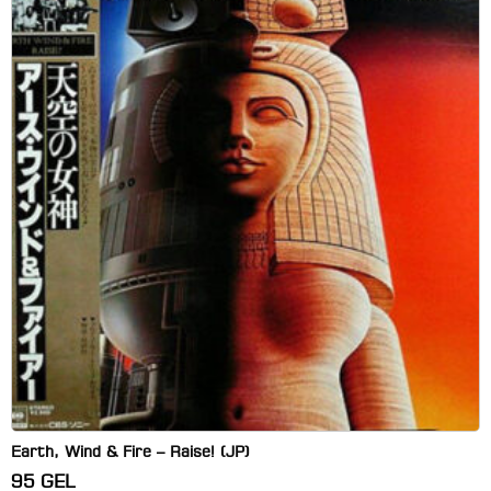
Earth, Wind & Fire – Raise! (JP)
95
GEL