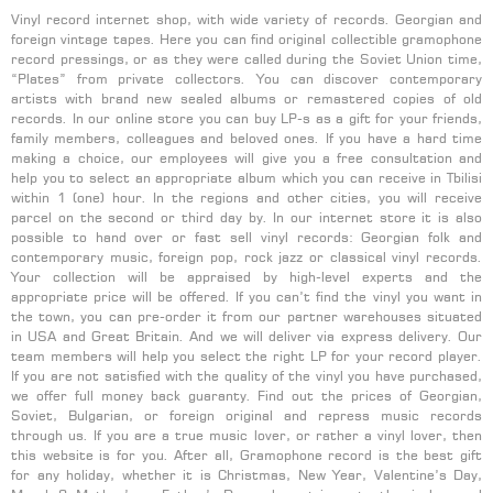
Vinyl record internet shop, with wide variety of records. Georgian and
foreign vintage tapes. Here you can find original collectible gramophone
record pressings, or as they were called during the Soviet Union time,
“Plates” from private collectors. You can discover contemporary
artists with brand new sealed albums or remastered copies of old
records. In our online store you can buy LP-s as a gift for your friends,
family members, colleagues and beloved ones. If you have a hard time
making a choice, our employees will give you a free consultation and
help you to select an appropriate album which you can receive in Tbilisi
within 1 (one) hour. In the regions and other cities, you will receive
parcel on the second or third day by. In our internet store it is also
possible to hand over or fast sell vinyl records: Georgian folk and
contemporary music, foreign pop, rock jazz or classical vinyl records.
Your collection will be appraised by high-level experts and the
appropriate price will be offered. If you can’t find the vinyl you want in
the town, you can pre-order it from our partner warehouses situated
in USA and Great Britain. And we will deliver via express delivery. Our
team members will help you select the right LP for your record player.
If you are not satisfied with the quality of the vinyl you have purchased,
we offer full money back guaranty. Find out the prices of Georgian,
Soviet, Bulgarian, or foreign original and repress music records
through us. If you are a true music lover, or rather a vinyl lover, then
this website is for you. After all, Gramophone record is the best gift
for any holiday, whether it is Christmas, New Year, Valentine’s Day,