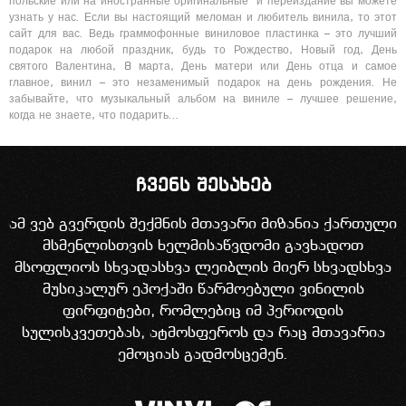
польские или на иностранные оригинальные и переиздание вы можете
узнать у нас. Если вы настоящий меломан и любитель винила, то этот
сайт для вас. Ведь граммофонные виниловое пластинка – это лучший
подарок на любой праздник, будь то Рождество, Новый год, День
святого Валентина, 8 марта, День матери или День отца и самое
главное, винил – это незаменимый подарок на день рождения. Не
забывайте, что музыкальный альбом на виниле – лучшее решение,
когда не знаете, что подарить…
ჩვენს შესახებ
ამ ვებ გვერდის შექმნის მთავარი მიზანია ქართული
მსმენლისთვის ხელმისაწვდომი გავხადოთ
მსოფლიოს სხვადასხვა ლეიბლის მიერ სხვადსხვა
მუსიკალურ ეპოქაში წარმოებული ვინილის
ფირფიტები, რომლებიც იმ პერიოდის
სულისკვეთებას, ატმოსფეროს და რაც მთავარია
ემოციას გადმოსცემენ.