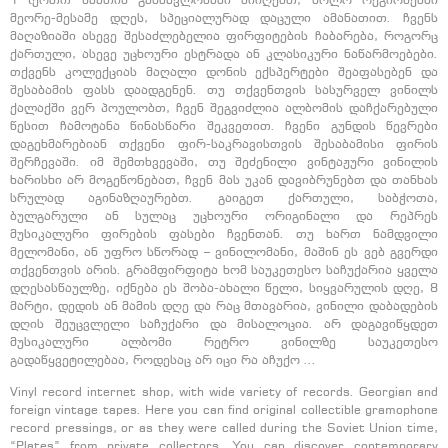
1 (ერთი) საათის განმავლობაში მიიღებთ, ხოლო რეგიონებში
მეორე-მესამე დღეს, სპეციალურად დაცული ამანათით. ჩვენს
მაღაზიაში ასევე შესაძლებელია ფირფიტების ჩაბარება, როგორც
ქართული, ასევე უცხოური ესტრადა ან კლასიკური ნაწარმოებები.
თქვენს კოლექციას მაღალი დონის ექსპერტები შეაფასებენ და
შესაბამის ფასს დაადგენენ. თუ თქვენთვის სასურველ ვინილს
ქალაქში ვერ პოულობთ, ჩვენ შეგვიძლია ალბომის დაჩქარებული
წესით ჩამოტანა წინასწარი შეკვეთით. ჩვენი გუნდის წევრები
დაგეხმარებიან თქვენი ფირ-საკრავისთვის შესაბამისი ფირის
შერჩევაში. იმ შემთხვევაში, თუ შეძენილი ვინტაჟური ვინილის
ხარისხი არ მოგეწონებათ, ჩვენ მას უკან დავიბრუნებთ და თანხას
სრულად აგინაზღაურებთ. გაიგეთ ქართული, საბჭოთა,
ბულგარული ან სულაც უცხოური ორიგინალი და რეპრეს
მუსიკალური ფირების ფასები ჩვენთან. თუ ხართ ნამდვილი
მელომანი, ან უფრო სწორად – ვინილომანი, მაშინ ეს ვებ გვერდი
თქვენთვის არის. გრამფირფიტა ხომ საუკეთესო საჩუქარია ყველა
დღესასწაულზე, იქნება ეს შობა-ახალი წელი, სიყვარულის დღე, 8
მარტი, დედის ან მამის დღე და რაც მთავარია, ვინილი დაბადების
დღის შეუცვლელი საჩუქარი და მისალოცია. არ დაგავიწყდეთ
მუსიკალური ალბომი რეტრო ვინილზე საუკეთესო
გადაწყვეტილებაა, როდესაც არ იცი რა აჩუქო …
Vinyl record internet shop, with wide variety of records. Georgian and
foreign vintage tapes. Here you can find original collectible gramophone
record pressings, or as they were called during the Soviet Union time,
“Plates” from private collectors. You can discover contemporary