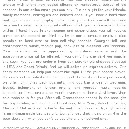
artists with brand new sealed albums or remastered copies of old
records. In our online store you can buy LP-s as a gift for your friends,
family members, colleagues and beloved ones. If you have a hard time
making a choice, our employees will give you a free consultation and
help you to select an appropriate album which you can receive in Tbilisi
within 1 (one) hour. In the regions and other cities, you will receive
parcel on the second or third day by. In our internet store it is also
possible to hand over or fast sell vinyl records: Georgian folk and
contemporary music, foreign pop, rock jazz or classical vinyl records.
Your collection will be appraised by high-level experts and the
appropriate price will be offered. If you can’t find the vinyl you want in
the town, you can pre-order it from our partner warehouses situated
in USA and Great Britain. And we will deliver via express delivery. Our
team members will help you select the right LP for your record player.
If you are not satisfied with the quality of the vinyl you have purchased,
we offer full money back guaranty. Find out the prices of Georgian,
Soviet, Bulgarian, or foreign original and repress music records
through us. If you are a true music lover, or rather a vinyl lover, then
this website is for you. After all, Gramophone record is the best gift
for any holiday, whether it is Christmas, New Year, Valentine’s Day,
March 8, Mother’s or Father’s Day and most importantly, vinyl record
is an indispensable birthday gift. Don’t forget that music on vinyl is the
best decision, when you can’t select the gift for beloved one …
Интернет-магазин музыкальных виниловых пластинок. Грузинские и