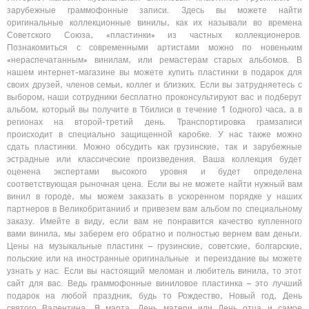
зарубежные граммофонные записи. Здесь вы можете найти
оригинальные коллекционные винилы, как их называли во времена
Советского Союза, «пластинки» из частных коллекционеров.
Познакомиться с современными артистами можно по новеньким
«нераспечатанным» винилам, или ремастерам старых альбомов. В
нашем интернет-магазине вы можете купить пластинки в подарок для
своих друзей, членов семьи, коллег и близких. Если вы затрудняетесь с
выбором, наши сотрудники бесплатно проконсультируют вас и подберут
альбом, который вы получите в Тбилиси в течение 1 (одного) часа, а в
регионах на второй-третий день. Транспортировка грамзаписи
происходит в специально защищенной каробке. У нас также можно
сдать пластинки. Можно обсудить как грузинские, так и зарубежные
эстрадные или классические произведения. Ваша коллекция будет
оценена экспертами высокого уровня и будет определена
соответствующая рыночная цена. Если вы не можете найти нужный вам
винил в городе, мы можем заказать в ускоренном порядке у наших
партнеров в Великобританииб и привезем вам альбом по специальному
заказу. Имейте в виду, если вам не понравится качество купленного
вами винила, мы заберем его обратно и полностью вернем вам деньги.
Цены на музыкальные пластинк – грузинские, советские, болгарские,
польские или на иностранные оригинальные и переиздание вы можете
узнать у нас. Если вы настоящий меломан и любитель винила, то этот
сайт для вас. Ведь граммофонные виниловое пластинка – это лучший
подарок на любой праздник, будь то Рождество, Новый год, День
святого Валентина, 8 марта, День матери или День отца и самое