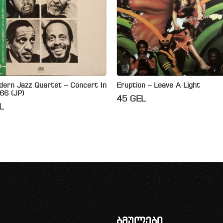
dern Jazz Quartet – Concert In
Eruption – Leave A Light
66 (JP)
45
GEL
L
ბმულები