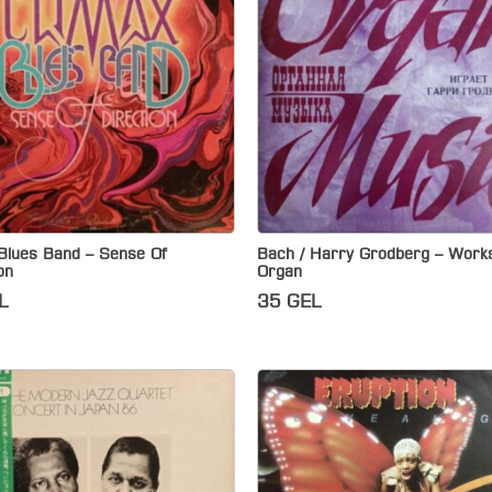
Blues Band – Sense Of
Bach / Harry Grodberg – Work
on
Organ
L
35
GEL