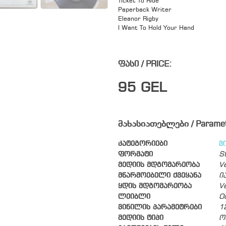
Ticket To Ride
Paperback Writer
Eleanor Rigby
I Want To Hold Your Hand
ფასი / PRICE:
95
GEL
მახასიათებლები / Parame
კატეგორიები
ვ
ფორმატი
S
მედიის მდგომარეობა
V
მწარმოებელი ქვეყანა
ი
ყდის მდგომარეობა
V
ლეიბლი
O
ვინილის პარამეტრები
1
მედიის ტიპი
ო