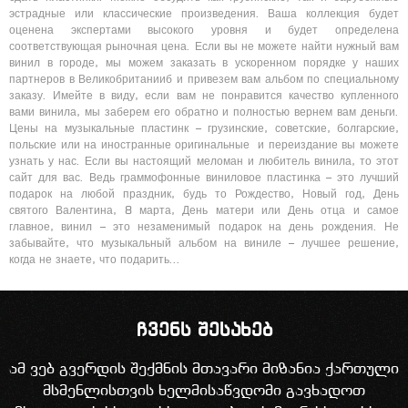
эстрадные или классические произведения. Ваша коллекция будет
оценена экспертами высокого уровня и будет определена
соответствующая рыночная цена. Если вы не можете найти нужный вам
винил в городе, мы можем заказать в ускоренном порядке у наших
партнеров в Великобританииб и привезем вам альбом по специальному
заказу. Имейте в виду, если вам не понравится качество купленного
вами винила, мы заберем его обратно и полностью вернем вам деньги.
Цены на музыкальные пластинк – грузинские, советские, болгарские,
польские или на иностранные оригинальные и переиздание вы можете
узнать у нас. Если вы настоящий меломан и любитель винила, то этот
сайт для вас. Ведь граммофонные виниловое пластинка – это лучший
подарок на любой праздник, будь то Рождество, Новый год, День
святого Валентина, 8 марта, День матери или День отца и самое
главное, винил – это незаменимый подарок на день рождения. Не
забывайте, что музыкальный альбом на виниле – лучшее решение,
когда не знаете, что подарить…
ჩვენს შესახებ
ამ ვებ გვერდის შექმნის მთავარი მიზანია ქართული
მსმენლისთვის ხელმისაწვდომი გავხადოთ