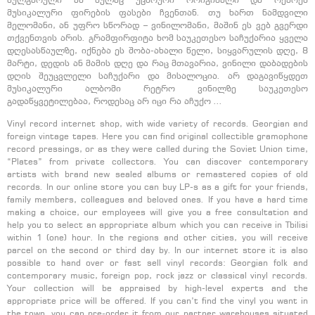
ბულგარული ან სულაც უცხოური ორიგინალი და რეპრეს
მუსიკალური ფირების ფასები ჩვენთან. თუ ხართ ნამდვილი
მელომანი, ან უფრო სწორად – ვინილომანი, მაშინ ეს ვებ გვერდი
თქვენთვის არის. გრამფირფიტა ხომ საუკეთესო საჩუქარია ყველა
დღესასწაულზე, იქნება ეს შობა-ახალი წელი, სიყვარულის დღე, 8
მარტი, დედის ან მამის დღე და რაც მთავარია, ვინილი დაბადების
დღის შეუცვლელი საჩუქარი და მისალოცია. არ დაგავიწყდეთ
მუსიკალური ალბომი რეტრო ვინილზე საუკეთესო
გადაწყვეტილებაა, როდესაც არ იცი რა აჩუქო …
Vinyl record internet shop, with wide variety of records. Georgian and
foreign vintage tapes. Here you can find original collectible gramophone
record pressings, or as they were called during the Soviet Union time,
“Plates” from private collectors. You can discover contemporary
artists with brand new sealed albums or remastered copies of old
records. In our online store you can buy LP-s as a gift for your friends,
family members, colleagues and beloved ones. If you have a hard time
making a choice, our employees will give you a free consultation and
help you to select an appropriate album which you can receive in Tbilisi
within 1 (one) hour. In the regions and other cities, you will receive
parcel on the second or third day by. In our internet store it is also
possible to hand over or fast sell vinyl records: Georgian folk and
contemporary music, foreign pop, rock jazz or classical vinyl records.
Your collection will be appraised by high-level experts and the
appropriate price will be offered. If you can’t find the vinyl you want in
the town, you can pre-order it from our partner warehouses situated