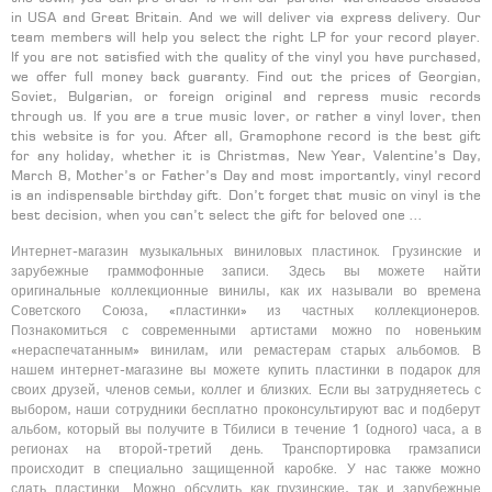
in USA and Great Britain. And we will deliver via express delivery. Our
team members will help you select the right LP for your record player.
If you are not satisfied with the quality of the vinyl you have purchased,
we offer full money back guaranty. Find out the prices of Georgian,
Soviet, Bulgarian, or foreign original and repress music records
through us. If you are a true music lover, or rather a vinyl lover, then
this website is for you. After all, Gramophone record is the best gift
for any holiday, whether it is Christmas, New Year, Valentine’s Day,
March 8, Mother’s or Father’s Day and most importantly, vinyl record
is an indispensable birthday gift. Don’t forget that music on vinyl is the
best decision, when you can’t select the gift for beloved one …
Интернет-магазин музыкальных виниловых пластинок. Грузинские и
зарубежные граммофонные записи. Здесь вы можете найти
оригинальные коллекционные винилы, как их называли во времена
Советского Союза, «пластинки» из частных коллекционеров.
Познакомиться с современными артистами можно по новеньким
«нераспечатанным» винилам, или ремастерам старых альбомов. В
нашем интернет-магазине вы можете купить пластинки в подарок для
своих друзей, членов семьи, коллег и близких. Если вы затрудняетесь с
выбором, наши сотрудники бесплатно проконсультируют вас и подберут
альбом, который вы получите в Тбилиси в течение 1 (одного) часа, а в
регионах на второй-третий день. Транспортировка грамзаписи
происходит в специально защищенной каробке. У нас также можно
сдать пластинки. Можно обсудить как грузинские, так и зарубежные