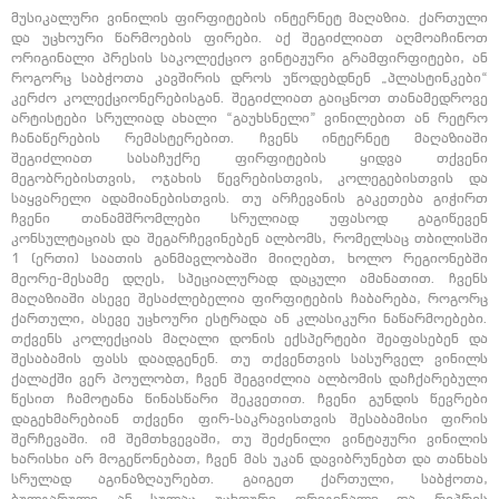
მუსიკალური ვინილის ფირფიტების ინტერნეტ მაღაზია. ქართული
და უცხოური წარმოების ფირები. აქ შეგიძლიათ აღმოაჩინოთ
ორიგინალი პრესის საკოლექციო ვინტაჟური გრამფირფიტები, ან
როგორც საბჭოთა კავშირის დროს უწოდებდნენ „პლასტინკები“
კერძო კოლექციონერებისგან. შეგიძლიათ გაიცნოთ თანამედროვე
არტისტები სრულიად ახალი “გაუხსნელი” ვინილებით ან რეტრო
ჩანაწერების რემასტერებით. ჩვენს ინტერნეტ მაღაზიაში
შეგიძლიათ სასაჩუქრე ფირფიტების ყიდვა თქვენი
მეგობრებისთვის, ოჯახის წევრებისთვის, კოლეგებისთვის და
საყვარელი ადამიანებისთვის. თუ არჩევანის გაკეთება გიჭირთ
ჩვენი თანამშრომლები სრულიად უფასოდ გაგიწევენ
კონსულტაციას და შეგარჩევინებენ ალბომს, რომელსაც თბილისში
1 (ერთი) საათის განმავლობაში მიიღებთ, ხოლო რეგიონებში
მეორე-მესამე დღეს, სპეციალურად დაცული ამანათით. ჩვენს
მაღაზიაში ასევე შესაძლებელია ფირფიტების ჩაბარება, როგორც
ქართული, ასევე უცხოური ესტრადა ან კლასიკური ნაწარმოებები.
თქვენს კოლექციას მაღალი დონის ექსპერტები შეაფასებენ და
შესაბამის ფასს დაადგენენ. თუ თქვენთვის სასურველ ვინილს
ქალაქში ვერ პოულობთ, ჩვენ შეგვიძლია ალბომის დაჩქარებული
წესით ჩამოტანა წინასწარი შეკვეთით. ჩვენი გუნდის წევრები
დაგეხმარებიან თქვენი ფირ-საკრავისთვის შესაბამისი ფირის
შერჩევაში. იმ შემთხვევაში, თუ შეძენილი ვინტაჟური ვინილის
ხარისხი არ მოგეწონებათ, ჩვენ მას უკან დავიბრუნებთ და თანხას
სრულად აგინაზღაურებთ. გაიგეთ ქართული, საბჭოთა,