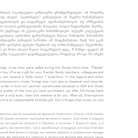
პრესის საკოლექციო ვინტაჟური გრამფირფიტები, ან როგორც
ად ახალი “გაუხსნელი” ვინილებით ან რეტრო ჩანაწერების
ეგებისთვის და საყვარელი ადამიანებისთვის. თუ არჩევანის
ი) საათის განმავლობაში მიიღებთ, ხოლო რეგიონებში მეორე-
რი ესტრადა ან კლასიკური ნაწარმოებები. თქვენს კოლექციას
გვიძლია ალბომის დაჩქარებული წესით ჩამოტანა წინასწარი
ვინტაჟური ვინილის ხარისხი არ მოგეწონებათ, ჩვენ მას უკან
ური ფირების ფასები ჩვენთან. თუ ხართ ნამდვილი მელომანი,
ა ეს შობა-ახალი წელი, სიყვარულის დღე, 8 მარტი, დედის ან
ლზე საუკეთესო გადაწყვეტილებაა, როდესაც არ იცი რა აჩუქო
ings, or as they were called during the Soviet Union time, “Plates”
 buy LP-s as a gift for your friends, family members, colleagues and
can receive in Tbilisi within 1 (one) hour. In the regions and other
 contemporary music, foreign pop, rock jazz or classical vinyl records.
 pre-order it from our partner warehouses situated in USA and Great
he quality of the vinyl you have purchased, we offer full money back
er a vinyl lover, then this website is for you. After all, Gramophone
d is an indispensable birthday gift. Don’t forget that music on vinyl
инилы, как их называли во времена Советского Союза, «пластинки»
В нашем интернет-магазине вы можете купить пластинки в подарок
м, который вы получите в Тбилиси в течение 1 (одного) часа, а в
дить как грузинские, так и зарубежные эстрадные или классические
жный вам винил в городе, мы можем заказать в ускоренном порядке
нила, мы заберем его обратно и полностью вернем вам деньги. Цены