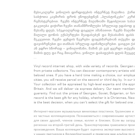
მუსიკალური ვინილის ფირფიტების ინტერნეტ მაღაზია. ქარ
საბჭოთა კავშირის დროს უწოდებდნენ „პლასტინკები“ კერ
რემასტერებით. ჩვენს ინტერნეტ მაღაზიაში შეგიძლიათ სას
გაკეთება გიჭირთ ჩვენი თანამშრომლები სრულიად უფასოდ გა
მესამე დღეს, სპეციალურად დაცული ამანათით. ჩვენს მაღაზ
მაღალი დონის ექსპერტები შეაფასებენ და შესაბამის ფას
შეკვეთით. ჩვენი გუნდის წევრები დაგეხმარებიან თქვენი ფი
დავიბრუნებთ და თანხას სრულად აგინაზღაურებთ. გაიგეთ ქა
ან უფრო სწორად – ვინილომანი, მაშინ ეს ვებ გვერდი თქვენ
მამის დღე და რაც მთავარია, ვინილი დაბადების დღის შეუც
…
Vinyl record internet shop, with wide variety of records. Georgian
from private collectors. You can discover contemporary artists with
beloved ones. If you have a hard time making a choice, our employee
cities, you will receive parcel on the second or third day by. In our 
Your collection will be appraised by high-level experts and the ap
Britain. And we will deliver via express delivery. Our team members
guaranty. Find out the prices of Georgian, Soviet, Bulgarian, or for
record is the best gift for any holiday, whether it is Christmas, Ne
is the best decision, when you can’t select the gift for beloved one
Интернет-магазин музыкальных виниловых пластинок. Грузинские и
из частных коллекционеров. Познакомиться с современными артис
для своих друзей, членов семьи, коллег и близких. Если вы затр
регионах на второй-третий день. Транспортировка грамзаписи прои
произведения. Ваша коллекция будет оценена экспертами высокого
у наших партнеров в Великобританииб и привезем вам альбом по сп