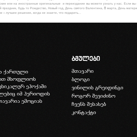
льские или на иностранные оригинальные и переиздание вы можете узнать у нас. Если вы
праздник, будь то Рождество, Новый год, День святого Валентина, 8 марта, День матери
е – лучшее решение, когда не знаете, что подарить…
ბმულები
მთავარი
ია ქართული
დოთ მსოფლიოს
ბლოგი
უსიკალურ ეპოქაში
ვინილის გრეიდინგი
ლებიც იმ პერიოდის
როგორ შევიძინო
თავარია ემოციას
ჩვენს შესახებ
კონტაქტი