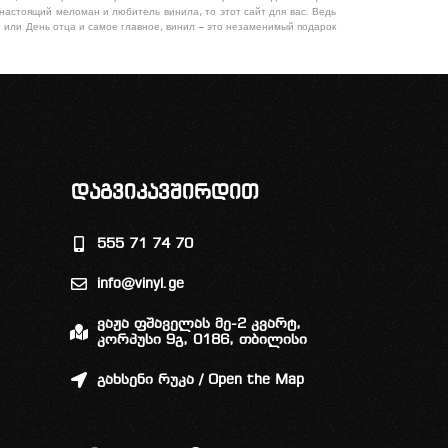
 настоящий меломан и любитель винила, то этот сайт для вас. Ведь
 или День отца и самое главное, винил – это незаменимый подарок
დაგვიკავშირდით
555 71 74 70
info@vinyl.ge
ვაჟა ფშაველას მე-2 კვარტ,
კორპუსი 9გ, 0186, თბილისი
გახსენი რუკა / Open the Map