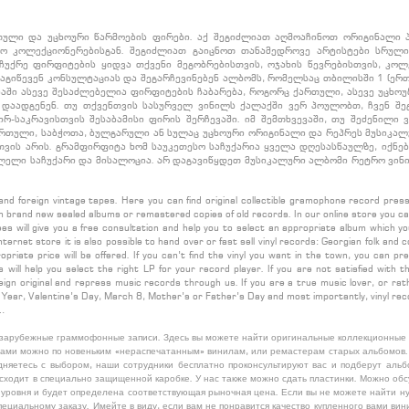
თული და უცხოური წარმოების ფირები. აქ შეგიძლიათ აღმოაჩინოთ ორიგინალი 
ძო კოლექციონერებისგან. შეგიძლიათ გაიცნოთ თანამედროვე არტისტები სრული
აჩუქრე ფირფიტების ყიდვა თქვენი მეგობრებისთვის, ოჯახის წევრებისთვის, კოლ
გიწევენ კონსულტაციას და შეგარჩევინებენ ალბომს, რომელსაც თბილისში 1 (ერთ
იაში ასევე შესაძლებელია ფირფიტების ჩაბარება, როგორც ქართული, ასევე უცხოუ
ს დაადგენენ. თუ თქვენთვის სასურველ ვინილს ქალაქში ვერ პოულობთ, ჩვენ შე
რ-საკრავისთვის შესაბამისი ფირის შერჩევაში. იმ შემთხვევაში, თუ შეძენილი 
რთული, საბჭოთა, ბულგარული ან სულაც უცხოური ორიგინალი და რეპრეს მუსიკალ
თვის არის. გრამფირფიტა ხომ საუკეთესო საჩუქარია ყველა დღესასწაულზე, იქნებ
ვლელი საჩუქარი და მისალოცია. არ დაგავიწყდეთ მუსიკალური ალბომი რეტრო ვინი
 and foreign vintage tapes. Here you can find original collectible gramophone record press
 brand new sealed albums or remastered copies of old records. In our online store you can
s will give you a free consultation and help you to select an appropriate album which you 
internet store it is also possible to hand over or fast sell vinyl records: Georgian folk and
propriate price will be offered. If you can’t find the vinyl you want in the town, you can
 will help you select the right LP for your record player. If you are not satisfied with t
eign original and repress music records through us. If you are a true music lover, or rath
w Year, Valentine’s Day, March 8, Mother’s or Father’s Day and most importantly, vinyl recor
 …
 зарубежные граммофонные записи. Здесь вы можете найти оригинальные коллекционные в
тами можно по новеньким «нераспечатанным» винилам, или ремастерам старых альбомов. 
удняетесь с выбором, наши сотрудники бесплатно проконсультируют вас и подберут альбо
сходит в специально защищенной каробке. У нас также можно сдать пластинки. Можно обсу
 уровня и будет определена соответствующая рыночная цена. Если вы не можете найти ну
ециальному заказу. Имейте в виду, если вам не понравится качество купленного вами ви