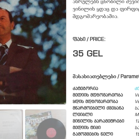
ასრულებს ცნობილი მევი
ვინილის ყდაც და ფირფი
მდგომარეობაშია.
ფასი / PRICE:
35
GEL
მახასიათებლები / Parame
კატეგორია
კ
მედიის მდგომარეობა
V
ყდის მდგომარეობა
V
მწარმოებელი ქვეყანა
ს
ლეიბლი
M
ვინილის პარამეტრები
1
მედიის ტიპი
ს
გამოშვების წელი
1