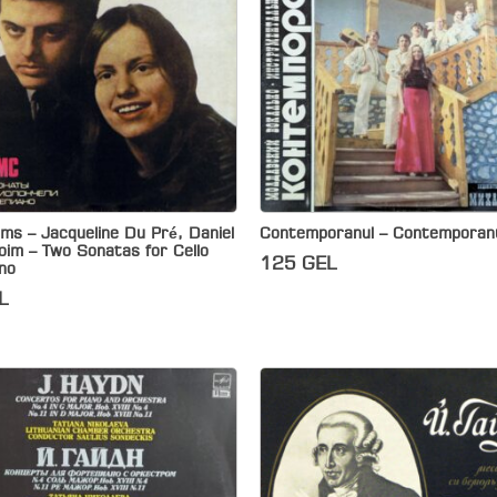
ms – Jacqueline Du Pré, Daniel
Contemporanul – Contemporan
im – Two Sonatas for Cello
125
GEL
no
L