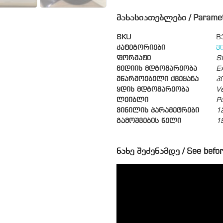
მახასიათებლები / Parame
SKU
B
კატეგორიები
ვ
ფორმატი
S
მედიის მდგომარეობა
Ex
მწარმოებელი ქვეყანა
პ
ყდის მდგომარეობა
V
ლეიბლი
P
ვინილის პარამეტრები
1
გამოშვების წელი
1
ნახე შეძენამდე / See befor