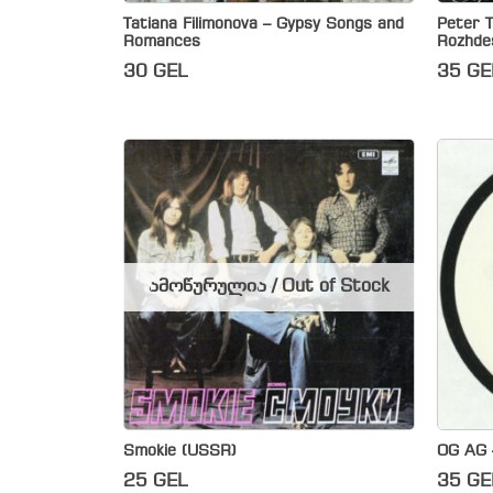
Tatiana Filimonova – Gypsy Songs and
Peter T
Romances
Rozhde
30
GEL
35
GE
ამოწურულია / Out of Stock
Smokie (USSR)
OG AG 
25
GEL
35
GE