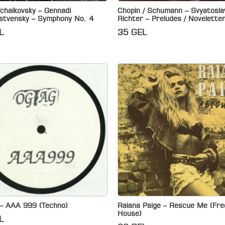
chaikovsky – Gennadi
Chopin / Schumann – Svyatosla
stvensky – Symphony No. 4
Richter – Preludes / Novelette
L
35
GEL
– AAA 999 (Techno)
Raiana Paige – Rescue Me (Fre
House)
L