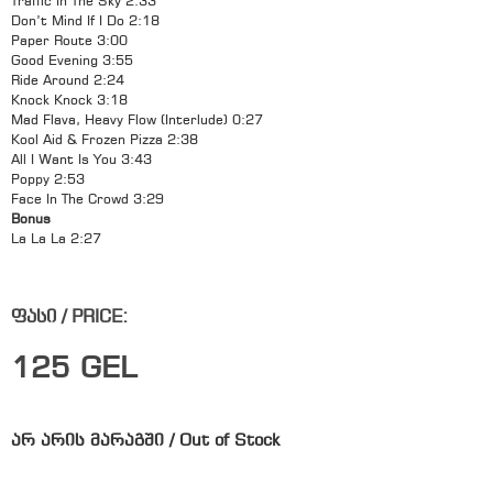
Traffic In The Sky 2:33
Don’t Mind If I Do 2:18
Paper Route 3:00
Good Evening 3:55
Ride Around 2:24
Knock Knock 3:18
Mad Flava, Heavy Flow (Interlude) 0:27
Kool Aid & Frozen Pizza 2:38
All I Want Is You 3:43
Poppy 2:53
Face In The Crowd 3:29
Bonus
La La La 2:27
ფასი / PRICE:
125
GEL
არ არის მარაგში / Out of Stock