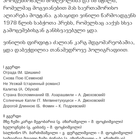
პროფესიონალი მომღერლისა და იმ სტილს,
რომელმაც მოგვიანებით მას საერთაშორისო
აღიარება მოუტანა. გასაყიდი ვინილი წარმოადგენს
1978 წლის საბჭოთა პრესს, რომელსაც ააქვს სხვა
გამოცემებისგან განსხვავებული ყდა.
ვინილის ფირფიტა ძალიან კარგ მდგომარეობაშია,
ყდა დაბეჭდილია თანამედროვე პოლიგრაფიით.
I გვერდი
Отрада (М. Шишкин)
Снова Пою (Семенов)
Не Уезжай (старинный романс)
Калитка (А. Обухов)
Страна Воспоминаний (В. Азарашвили – А. Дмоховский)
Солнечные Капли (Т. Мегвинетухуцеси – А. Дмоховский)
Дорогой Длинною (Б. Фомин – К. Подревский)
II გვერდი
მზე ჩემი კარგი მეგობარია (ვ. აზარაშვილი – მ. ფოცხიშვილი)
ხელოვნება (გ. ცაბაძე – მ. ფოცხიშვილი)
სალხინო (რ. ბარძიმაშვილი – ვ. დურგლიშვილი – მ. ფოცხიშვილი)
სიმღერაა მთელი ჩემი ქონება (ვ. აზარაშვილი – პ. გრუზინსკი)