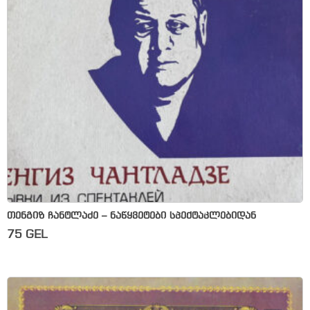
თენგიზ ჩანტლაძე – ნაწყვეტები სპექტაკლებიდან
75
GEL