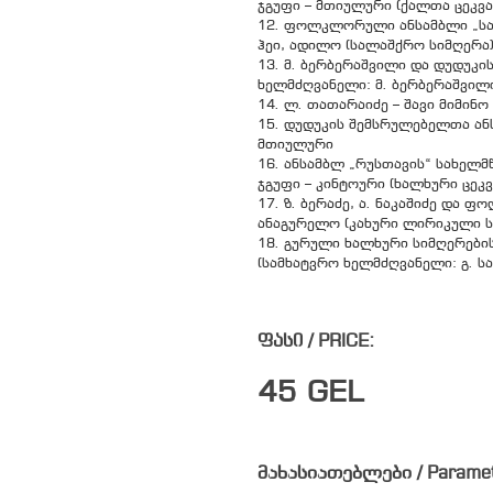
ჯგუფი – მთიულური (ქალთა ცეკვა
12. ფოლკლორული ანსამბლი „საირ
ჰეი, ადილო (სალაშქრო სიმღერა
13. მ. ბერბერაშვილი და დუდუკ
ხელმძღვანელი: მ. ბერბერაშვილი
14. ლ. თათარაიძე – შავი მიმინო
15. დუდუკის შემსრულებელთა ანს
მთიულური
16. ანსამბლ „რუსთავის“ სახე
ჯგუფი – კინტოური (ხალხური ცეკვ
17. ზ. ბერაძე, ა. ნაკაშიძე და 
ანაგურელო (კახური ლირიკული ს
18. გურული ხალხური სიმღერები
(სამხატვრო ხელმძღვანელი: გ. სა
ფასი / PRICE:
45
GEL
მახასიათებლები / Parame