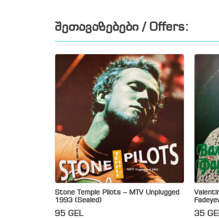
შეთავაზებები / Offers:
Stone Temple Pilots – MTV Unplugged
Valenti
1993 (Sealed)
Fadeye
95
GEL
35
GE