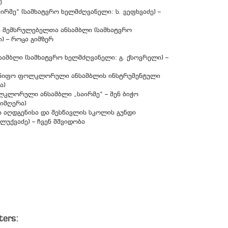
)
მე“ (სამხატვრო ხელმძღვანელი: ს. ვეფხვაძე) –
)
ის შემსრულებელთა ანსამბლი (სამხატვრო
) – როცა გიმზერ
ამბლი (სამხატვრო ხელმძღვანელი: გ. ქსოვრელი) –
ლმწიფო ფოლკლორული ანსამბლის ინსტრუმენტული
ა)
ფოლკლორული ანსამბლი „საირმე“ – შენ ბიჭო
იმღერა)
ს აღდგენისა და შესწავლის სკოლის გუნდი
ლუქვაძე) – ჩვენ მშვიდობა
ters: