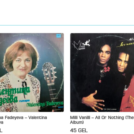
na Fadeyeva – Valentina
Milli Vanilli – All Or Nothing (Th
va
Album)
L
45
GEL