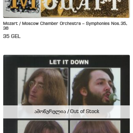
Mozart / Moscow Chamber Orchestra – Symphonies Nos.35,
38
35
GEL
ამოწურულია / Out of Stock