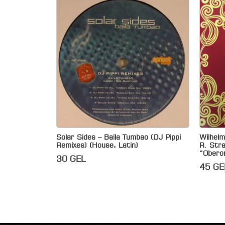
Solar Sides – Baila Tumbao (DJ Pippi
Wilhelm
Remixes) (House, Latin)
R. Stra
“Obero
30
GEL
45
GE