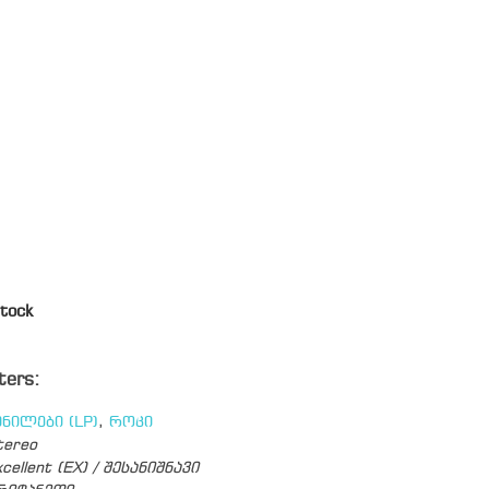
tock
ters:
ინილები (LP)
,
როკი
tereo
cellent (EX) / შესანიშნავი