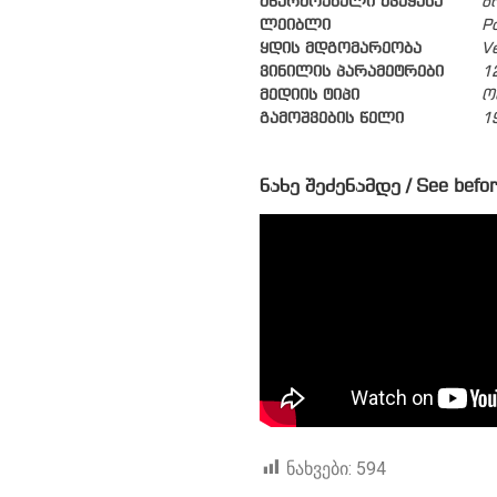
მწარმოებელი ქვეყანა
ბ
ლეიბლი
P
ყდის მდგომარეობა
V
ვინილის პარამეტრები
1
მედიის ტიპი
ო
გამოშვების წელი
1
ნახე შეძენამდე / See befor
ნახვები:
594