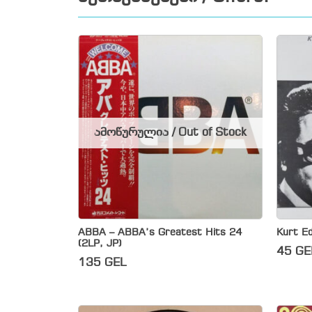
ამოწურულია / Out of Stock
ABBA – ABBA’s Greatest Hits 24
Kurt E
(2LP, JP)
45
GE
135
GEL