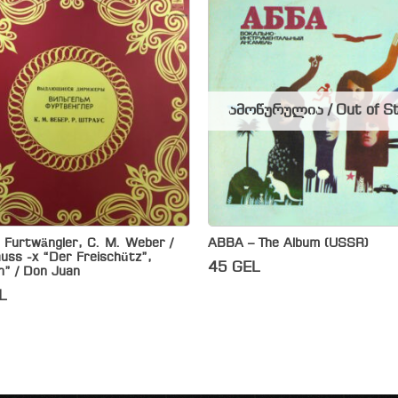
ამოწურულია / Out of S
 Furtwängler, C. M. Weber /
ABBA – The Album (USSR)
uss -x “Der Freischütz”,
45
GEL
n” / Don Juan
L