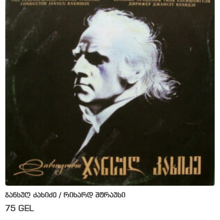
ჯანსუღ კახიძე / რიხარდ შტრაუსი
75
GEL