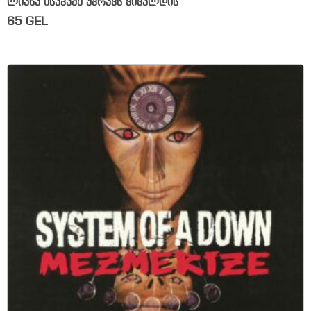
ლიანა ისაკაძე უკრავს ვივალდის
65
GEL