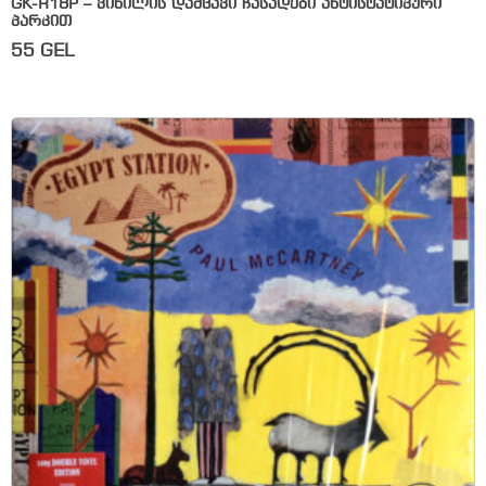
GK-R18P – ვინილის დამცავი ჩასადები ანტისტატიკური
პარკით
55
GEL