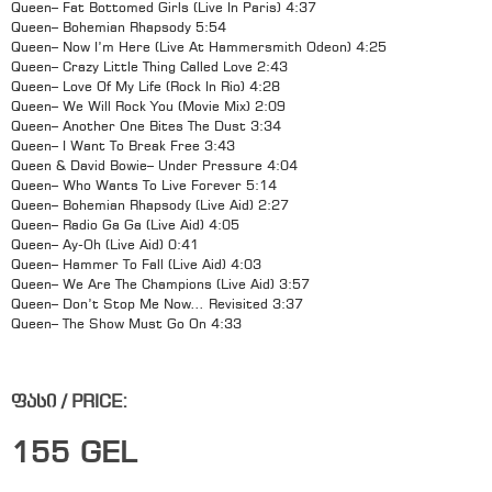
Queen– Fat Bottomed Girls (Live In Paris) 4:37
Queen– Bohemian Rhapsody 5:54
Queen– Now I’m Here (Live At Hammersmith Odeon) 4:25
Queen– Crazy Little Thing Called Love 2:43
Queen– Love Of My Life (Rock In Rio) 4:28
Queen– We Will Rock You (Movie Mix) 2:09
Queen– Another One Bites The Dust 3:34
Queen– I Want To Break Free 3:43
Queen & David Bowie– Under Pressure 4:04
Queen– Who Wants To Live Forever 5:14
Queen– Bohemian Rhapsody (Live Aid) 2:27
Queen– Radio Ga Ga (Live Aid) 4:05
Queen– Ay-Oh (Live Aid) 0:41
Queen– Hammer To Fall (Live Aid) 4:03
Queen– We Are The Champions (Live Aid) 3:57
Queen– Don’t Stop Me Now… Revisited 3:37
Queen– The Show Must Go On 4:33
ფასი / PRICE:
155
GEL