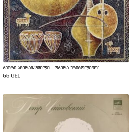
პეტრე ამირანაშვილი – ოპერა “რიგოლეტო”
55
GEL