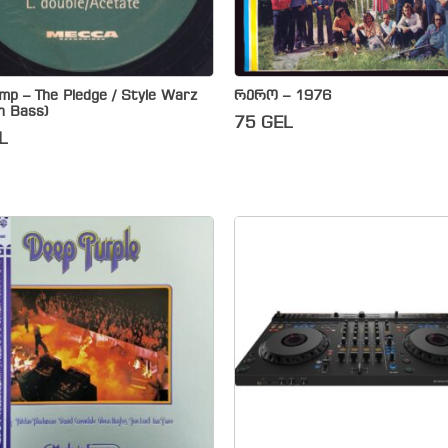
mp – The Pledge / Style Warz
რერო – 1976
n Bass)
75
GEL
L