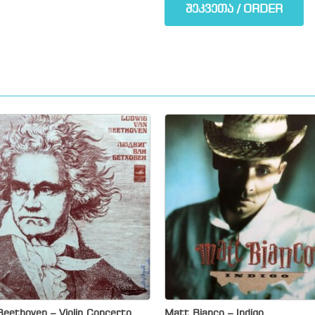
შეკვეთა / ORDER
Beethoven – Violin Concerto
Matt Bianco – Indigo