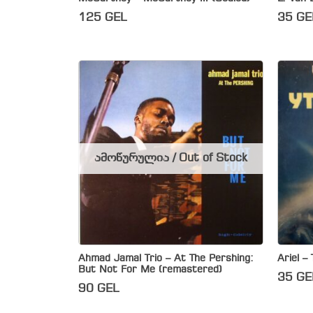
125
GEL
35
GE
ამოწურულია / Out of Stock
Ahmad Jamal Trio – At The Pershing:
Ariel –
But Not For Me (remastered)
35
GE
90
GEL