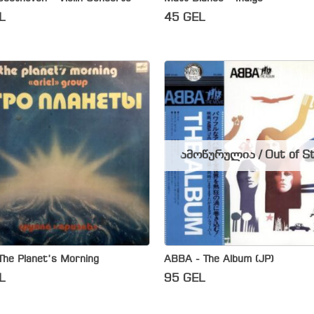
L
45
GEL
ამოწურულია / Out of S
 The Planet’s Morning
ABBA ‎- The Album (JP)
L
95
GEL