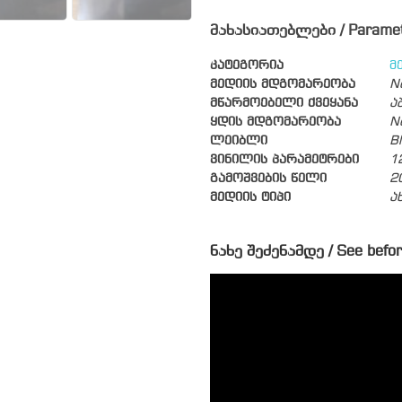
მახასიათებლები / Parame
კატეგორია
მ
მედიის მდგომარეობა
N
მწარმოებელი ქვეყანა
ა
ყდის მდგომარეობა
N
ლეიბლი
B
ვინილის პარამეტრები
1
გამოშვების წელი
2
მედიის ტიპი
ა
ნახე შეძენამდე / See befor