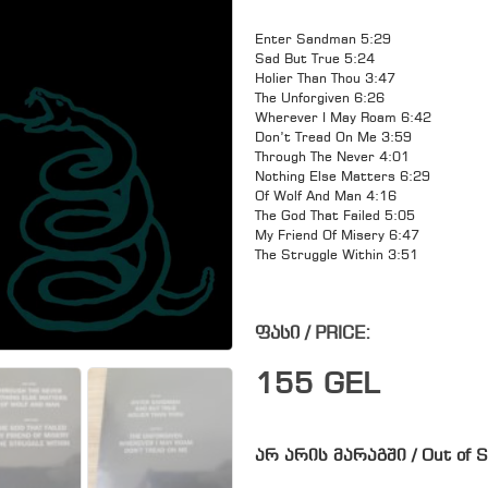
Enter Sandman 5:29
Sad But True 5:24
Holier Than Thou 3:47
The Unforgiven 6:26
Wherever I May Roam 6:42
Don’t Tread On Me 3:59
Through The Never 4:01
Nothing Else Matters 6:29
Of Wolf And Man 4:16
The God That Failed 5:05
My Friend Of Misery 6:47
The Struggle Within 3:51
ფასი / PRICE:
155
GEL
არ არის მარაგში / Out of S