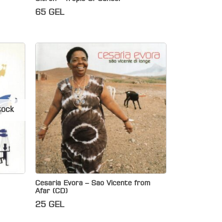
65
GEL
tock
Cesaria Evora – Sao Vicente from
Afar (CD)
25
GEL