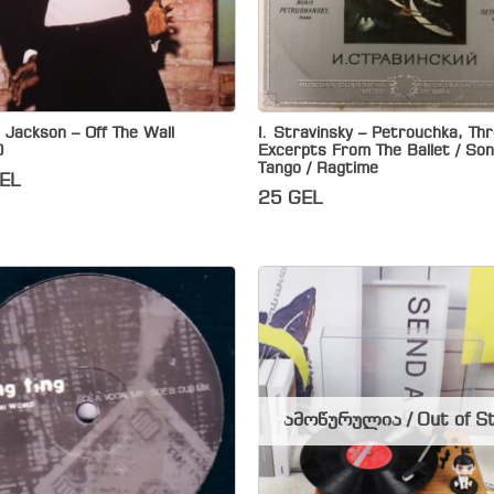
 Jackson – Off The Wall
I. Stravinsky – Petrouchka, Th
)
Excerpts From The Ballet / Son
Tango / Ragtime
EL
25
GEL
ამოწურულია / Out of S