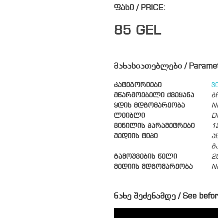
ფასი / PRICE:
85
GEL
მახასიათებლები / Parame
კატეგორიები
ვ
მწარმოებელი ქვეყანა
ბ
ყდის მდგომარეობა
N
ლეიბლი
D
ვინილის პარამეტრები
1
მედიის ტიპი
ა
გ
გამოშვების წელი
2
მედიის მდგომარეობა
N
ნახე შეძენამდე / See befor