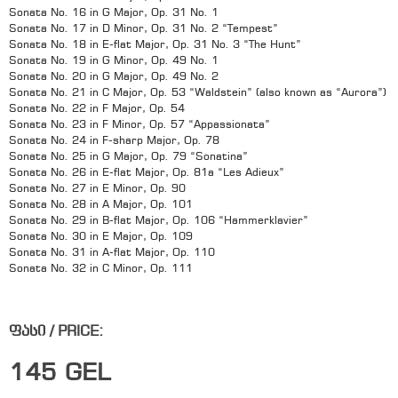
Sonata No. 16 in G Major, Op. 31 No. 1
Sonata No. 17 in D Minor, Op. 31 No. 2 “Tempest”
Sonata No. 18 in E-flat Major, Op. 31 No. 3 “The Hunt”
Sonata No. 19 in G Minor, Op. 49 No. 1
Sonata No. 20 in G Major, Op. 49 No. 2
Sonata No. 21 in C Major, Op. 53 “Waldstein” (also known as “Aurora”)
Sonata No. 22 in F Major, Op. 54
Sonata No. 23 in F Minor, Op. 57 “Appassionata”
Sonata No. 24 in F-sharp Major, Op. 78
Sonata No. 25 in G Major, Op. 79 “Sonatina”
Sonata No. 26 in E-flat Major, Op. 81a “Les Adieux”
Sonata No. 27 in E Minor, Op. 90
Sonata No. 28 in A Major, Op. 101
Sonata No. 29 in B-flat Major, Op. 106 “Hammerklavier”
Sonata No. 30 in E Major, Op. 109
Sonata No. 31 in A-flat Major, Op. 110
Sonata No. 32 in C Minor, Op. 111
ფასი / PRICE:
145
GEL