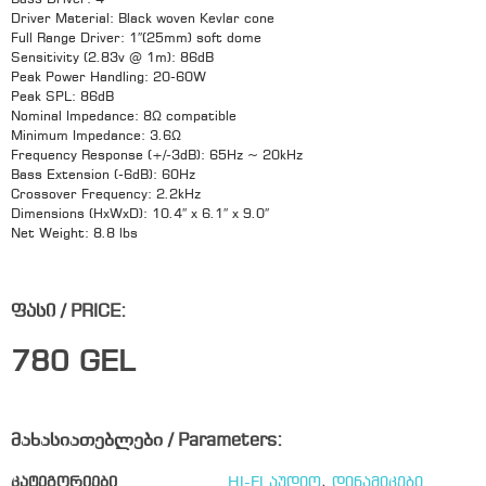
Bass Driver: 4″
Driver Material: Black woven Kevlar cone
Full Range Driver: 1″(25mm) soft dome
Sensitivity (2.83v @ 1m): 86dB
Peak Power Handling: 20-60W
Peak SPL: 86dB
Nominal Impedance: 8Ω compatible
Minimum Impedance: 3.6Ω
Frequency Response (+/-3dB): 65Hz ~ 20kHz
Bass Extension (-6dB): 60Hz
Crossover Frequency: 2.2kHz
Dimensions (HxWxD): 10.4″ x 6.1″ x 9.0″
Net Weight: 8.8 lbs
ფასი / PRICE:
780
GEL
მახასიათებლები / Parameters:
კატეგორიები
HI-FI აუდიო
,
დინამიკები