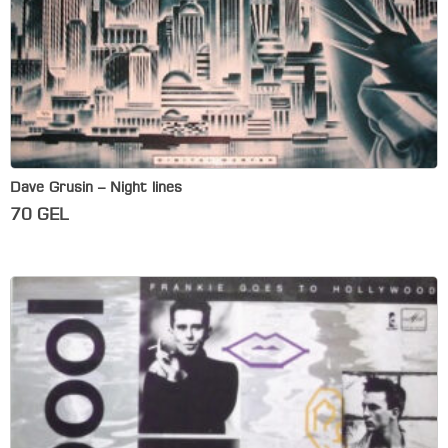
Dave Grusin – Night lines
70
GEL