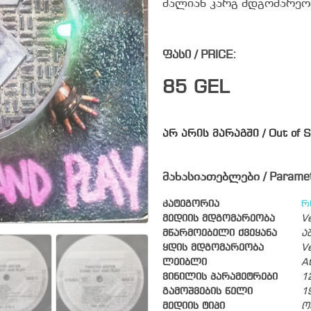
ძალიან კარგ მდგომარეო
ფასი / PRICE:
85
GEL
არ არის მარაგში / Out of S
მახასიათებლები / Parame
კატეგორია
რ
მედიის მდგომარეობა
V
მწარმოებელი ქვეყანა
ა
ყდის მდგომარეობა
V
ლეიბლი
A
ვინილის პარამეტრები
1
გამოშვების წელი
1
მედიის ტიპი
ო