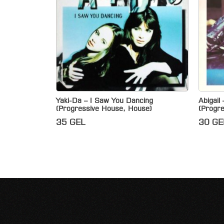
Yaki-Da – I Saw You Dancing
Abigail
(Progressive House, House)
(Progr
35
GEL
30
GE