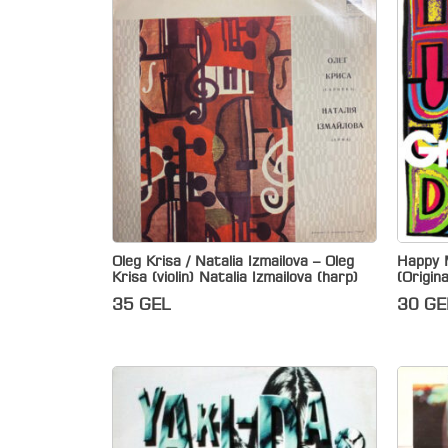
Oleg Krisa / Natalia Izmailova – Oleg
Happy 
Krisa (violin) Natalia Izmailova (harp)
(Origin
35
GEL
30
GE