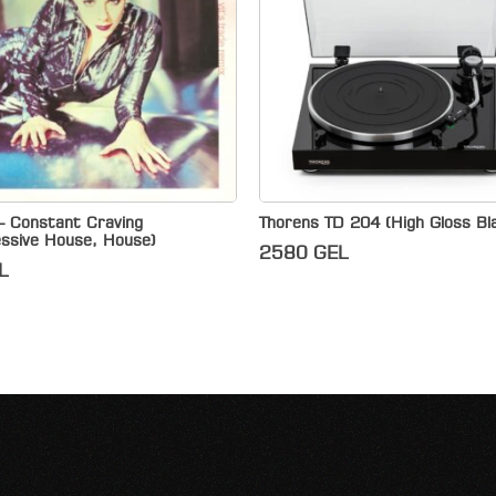
 – Constant Craving
Thorens TD 204 (High Gloss Bl
essive House, House)
2580
GEL
L