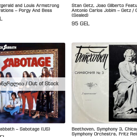
tzgerald and Louis Armstrong
Stan Getz, Joao Gilberto Featu
rations – Porgy And Bess
Antonio Carlos Jobim – Getz / G
(Sealed)
L
95
GEL
წურულია / Out of Stock
Sabbath – Sabotage (US)
Beethoven, Symphony 3, Chica
Symphony Orchestra, Fritz Rei