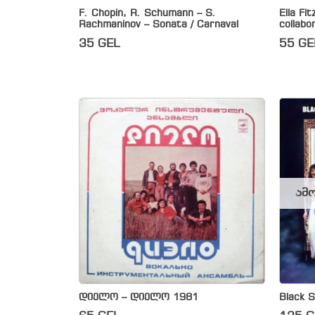
F. Chopin, R. Schumann – S.
Ella Fi
Rachmaninov – Sonata / Carnaval
collabo
35
GEL
55
GE
ამო
დიელო – დიელო 1981
Black 