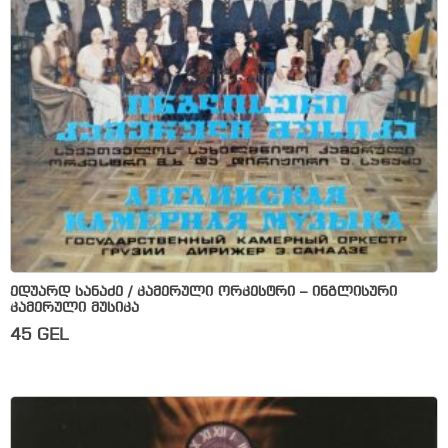
ედუარდ სანაძე / კამერული ორკესტრი – ინგლისური
კამერული მუსიკა
45
GEL