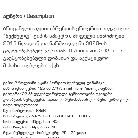
აღწერა / Description:
ბრიტანული აუდიო ბრენდის ერთერთი საუკეთესო
“ბუქშელფ” ტიპის სპიკერი. მოდელი იწარმოება
2018 წლიდან და წარმოადგენს 3020-ის
გაუმჯობესებულ ვერსიას. Q Acoustics 3020i – ს
გაუმჯობესებული დიზაინი და აკუსტიკური
მახასიათებლები აქვს.
ტიპი: 2-ზოლიანი უკანა პორტით ბუქშელფ დინამიკი
ბასის დრაივერი: 125 მმ (5″) Aramid Fibre/Paper კონუსით
ტვიტერი: 22 მმ დეკუპლირებული გუმბათოვანი ტვიტერი
კორპუსის სტრუქტურა: დაბალი რეზონანსის კორპუსი, გაზრდილი
შიდა მოცულობით
მგრძნობელობა: 88dB
სიხშირული დიაპაზონი (±3 dB): 64Hz – 30kHz
ნომინალური იმპედანსი: 6Ω
მინიმალური იმპედანსი: 4Ω
რეკომენდებული სიმძლავრე: 25 – 75 ვატი