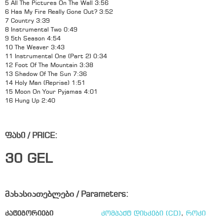
5 All The Pictures On The Wall 3:56
6 Has My Fire Really Gone Out? 3:52
7 Country 3:39
8 Instrumental Two 0:49
9 5th Season 4:54
10 The Weaver 3:43
11 Instrumental One (Part 2) 0:34
12 Foot Of The Mountain 3:38
13 Shadow Of The Sun 7:36
14 Holy Man (Reprise) 1:51
15 Moon On Your Pyjamas 4:01
16 Hung Up 2:40
ფასი / PRICE:
30
GEL
მახასიათებლები / Parameters:
კატეგორიები
კომპაქტ დისკები (CD)
,
როკი