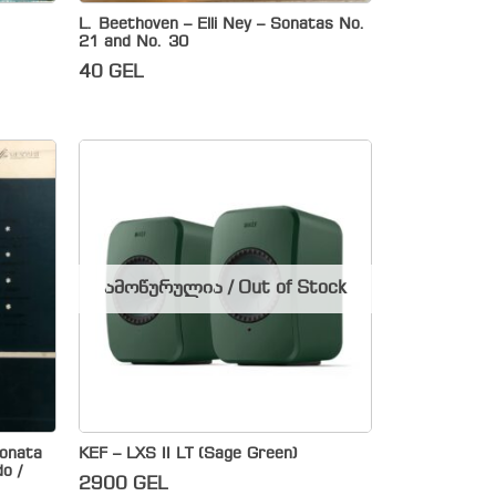
L. Beethoven – Elli Ney – Sonatas No.
21 and No. 30
40
GEL
ამოწურულია / Out of Stock
Sonata
KEF – LXS II LT (Sage Green)
do /
2900
GEL