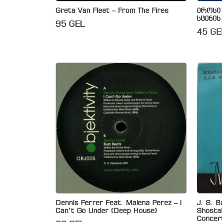
Greta Van Fleet – From The Fires
ეროსი
სცენის
95
GEL
45
GE
Dennis Ferrer Feat. Malena Perez – I
J. S. B
Can’t Go Under (Deep House)
Shosta
Concer