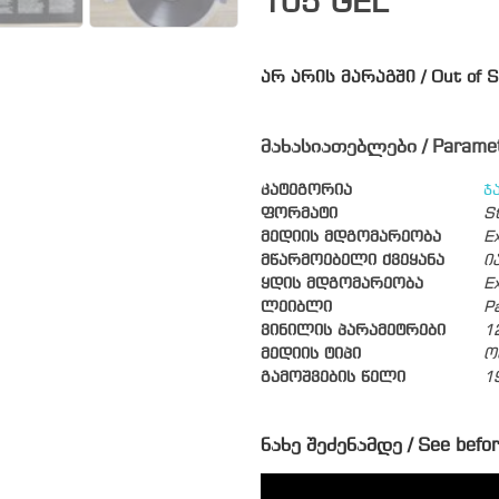
105
GEL
არ არის მარაგში / Out of S
მახასიათებლები / Parame
კატეგორია
ჯ
ფორმატი
S
მედიის მდგომარეობა
Ex
მწარმოებელი ქვეყანა
ი
ყდის მდგომარეობა
Ex
ლეიბლი
P
ვინილის პარამეტრები
1
მედიის ტიპი
ო
გამოშვების წელი
1
ნახე შეძენამდე / See befor