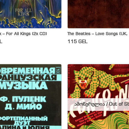
 – For All Kings (2x CD)
The Beatles – Love Songs (UK,
L
115
GEL
ამოწურულია / Out of S