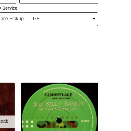
 Service
tock