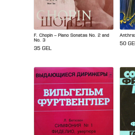
F. Chopin – Piano Sonatas No. 2 and
Anthrax
No. 3
50
GE
35
GEL