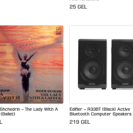
25
GEL
Shchedrin – The Lady With A
Edifier – R33BT (Black) Active
(Ballet)
Bluetooth Computer Speakers
L
219
GEL