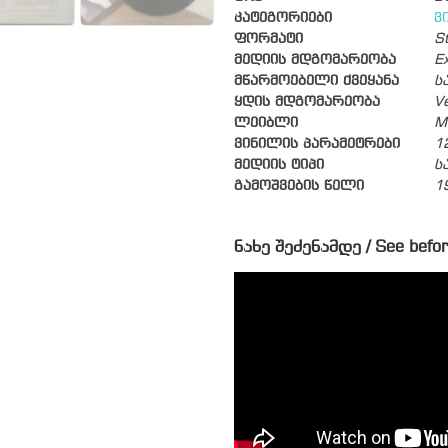
კატეგორიები
ვ
ფორმატი
S
მედიის მდგომარეობა
Ex
მწარმოებელი ქვეყანა
ს
ყდის მდგომარეობა
V
ლეიბლი
M
ვინილის პარამეტრები
1
მედიის ტიპი
ს
გამოშვების წელი
1
ნახე შეძენამდე / See befor