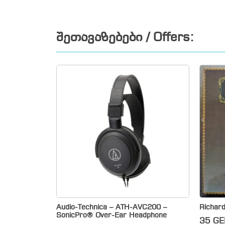
შეთავაზებები / Offers:
Audio-Technica – ATH-AVC200 –
Richar
SonicPro® Over-Ear Headphone
35
GE