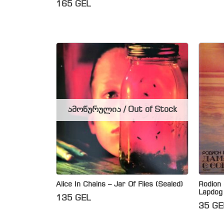
165
GEL
ამოწურულია / Out of Stock
Alice In Chains – Jar Of Flies (Sealed)
Rodion 
Lapdog 
135
GEL
35
GE