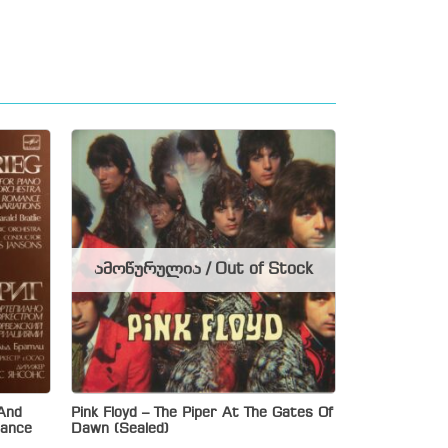
ამოწურულია / Out of Stock
 And
Pink Floyd – The Piper At The Gates Of
mance
Dawn (Sealed)