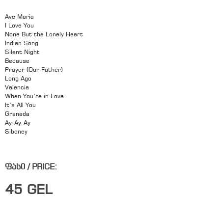
Ave Maria
I Love You
None But the Lonely Heart
Indian Song
Silent Night
Because
Prayer (Our Father)
Long Ago
Valencia
When You’re in Love
It’s All You
Granada
Ay-Ay-Ay
Siboney
ფასი / PRICE:
45
GEL