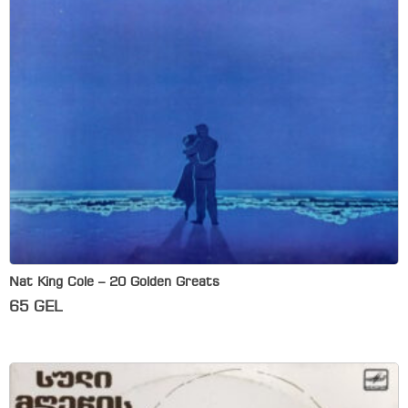
Nat King Cole – 20 Golden Greats
65
GEL