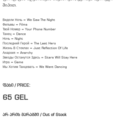
შიპით.
Видели Ночь = We Saw The Night
Фильмы = Films
Твой Номер = Your Phone Number
Танец = Dance
Ночь = Night
Последний Герой = The Last Hero
Жизнь В Стеклах = Just Reflection Of Life
Анархия = Anarchy
Звезды Останутся Здесь = Stars Will Stay Here
Игра = Game
Мы Хотим Танцевать = We Want Dancing
ფასი / PRICE:
65
GEL
არ არის მარაგში / Out of Stock