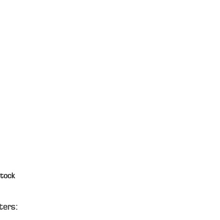
tock
ters: