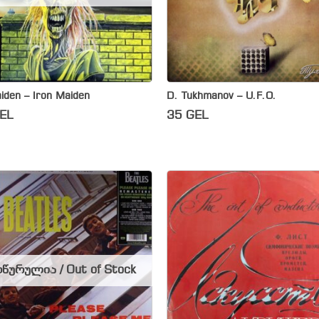
iden – Iron Maiden
D. Tukhmanov – U.F.O.
EL
35
GEL
წურულია / Out of Stock