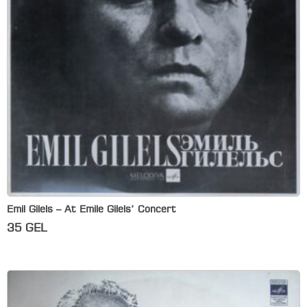
Emil Gilels – At Emile Gilels’ Concert
35
GEL