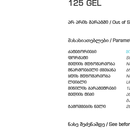
125
GEL
არ არის მარაგში / Out of S
მახასიათებლები / Parame
კატეგორიები
ვ
ფორმატი
S
მედიის მდგომარეობა
N
მწარმოებელი ქვეყანა
ბ
ყდის მდგომარეობა
N
ლეიბლი
U
ვინილის პარამეტრები
1
მედიის ტიპი
ა
გ
გამოშვების წელი
2
ნახე შეძენამდე / See befor