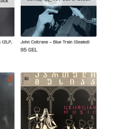
tock
 (2LP,
John Coltrane – Blue Train (Sealed)
95
GEL