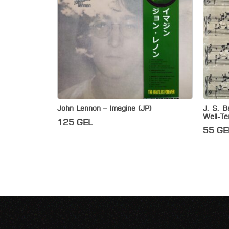
John Lennon – Imagine (JP)
J. S. B
Well-Te
125
GEL
55
GE