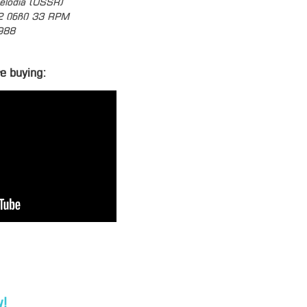
elodia (USSR)
2 ინჩი 33 RPM
988
e buying:
!