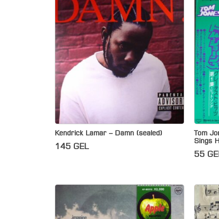
Kendrick Lamar – Damn (sealed)
Tom Jon
Sings H
145
GEL
55
GE