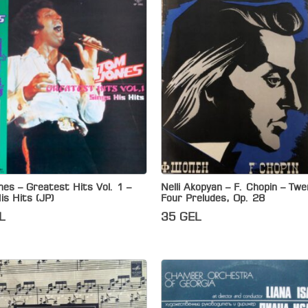
es – Greatest Hits Vol. 1 –
Nelli Akopyan – F. Chopin – Twe
is Hits (JP)
Four Preludes, Op. 28
L
35
GEL