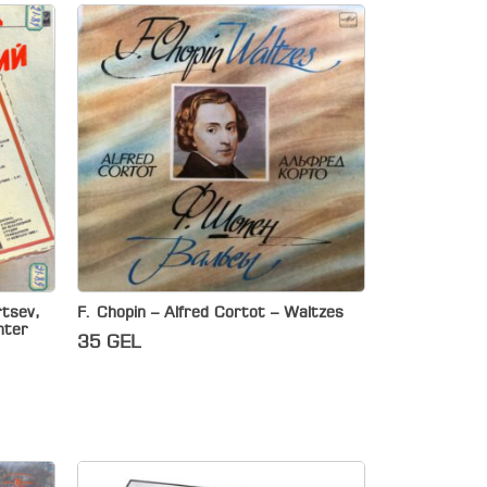
rtsev,
F. Chopin – Alfred Cortot – Waltzes
hter
35
GEL