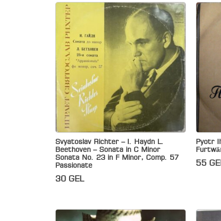
Svyatoslav Richter – I. Haydn L.
Pyotr I
Beethoven – Sonata in C Minor
Furtwä
Sonata No. 23 in F Minor, Comp. 57
55
GE
Passionate
30
GEL