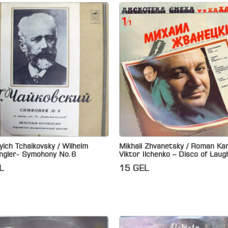
lyich Tchaikovsky / Wilhelm
Mikhail Zhvanetsky / Roman Ka
ngler- Symohony No.6
Viktor Ilchenko – Disco of Laug
L
15
GEL