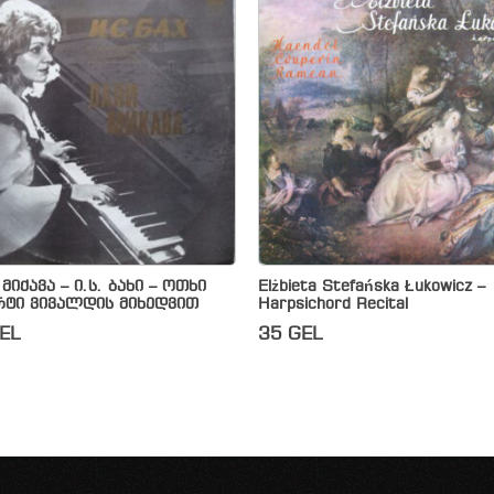
იქავა – ი.ს. ბახი – ოთხი
Elżbieta Stefańska Łukowicz –
რტი ვივალდის მიხედვით
Harpsichord Recital
EL
35
GEL