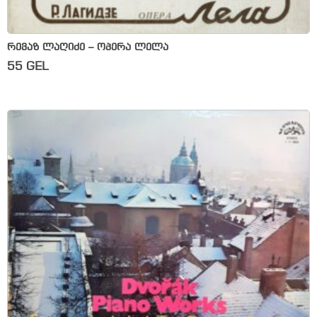
რევაზ ლაღიძე – ოპერა ლელა
55
GEL