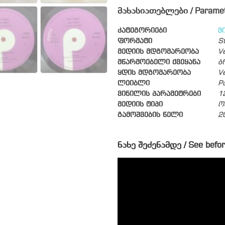
მახასიათებლები / Parame
კატეგორიები
ვ
ფორმატი
S
მედიის მდგომარეობა
V
მწარმოებელი ქვეყანა
ბ
ყდის მდგომარეობა
V
ლეიბლი
P
ვინილის პარამეტრები
1
მედიის ტიპი
ო
გამოშვების წელი
2
ნახე შეძენამდე / See befor