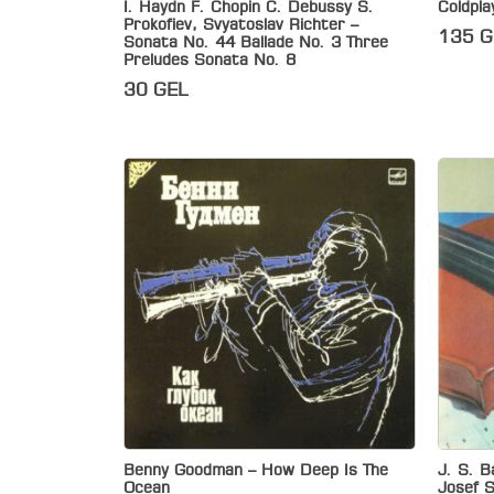
I. Haydn F. Chopin C. Debussy S.
Coldpla
Prokofiev, Svyatoslav Richter –
135
G
Sonata No. 44 Ballade No. 3 Three
Preludes Sonata No. 8
30
GEL
Benny Goodman – How Deep Is The
J. S. B
Ocean
Josef S