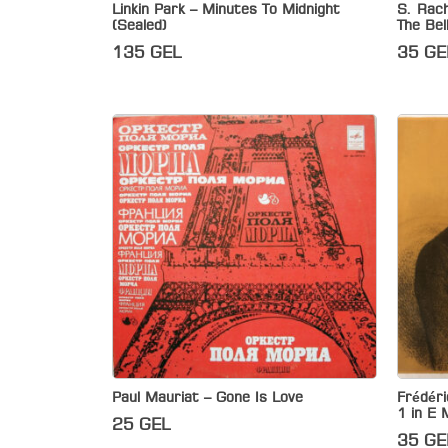
Linkin Park – Minutes To Midnight
S. Rach
(Sealed)
The Bel
135
GEL
35
GE
Paul Mauriat – Gone Is Love
Frédéri
1 in E 
25
GEL
35
GE