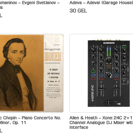
maninov – Evgeni Svetlanov –
Adeva – Adeva! (Garage House
ls
30
GEL
L
c Chopin – Piano Concerto No.
Allen & Heath – Xone:24C 2+1
Minor, Op. 11
Channel Analogue DJ Mixer wit
Interface
L