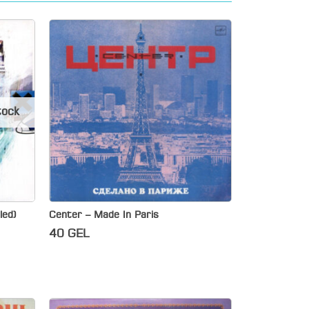
tock
led)
Center – Made In Paris
40
GEL