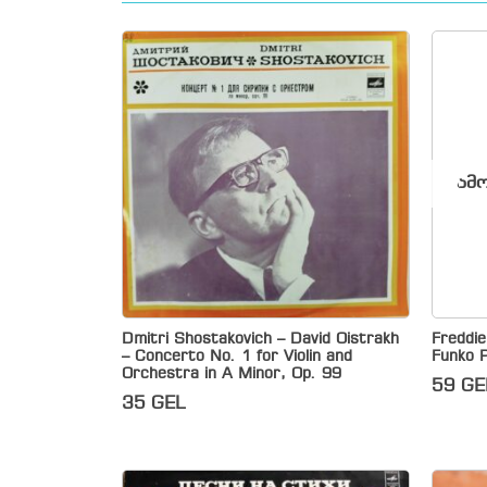
ამო
Dmitri Shostakovich – David Oistrakh
Freddi
– Concerto No. 1 for Violin and
Funko P
Orchestra in A Minor, Op. 99
59
GE
35
GEL