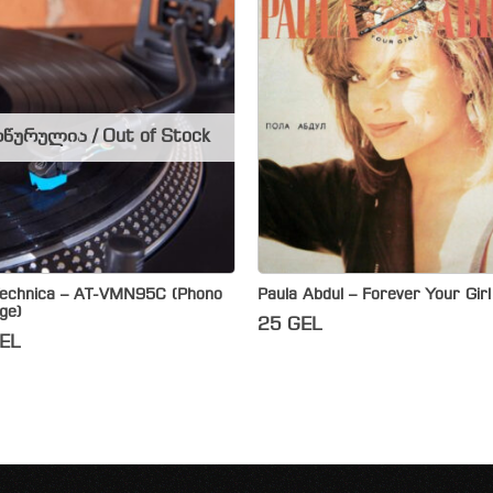
წურულია / Out of Stock
Technica – AT-VMN95C (Phono
Paula Abdul – Forever Your Girl
ge)
25
GEL
EL