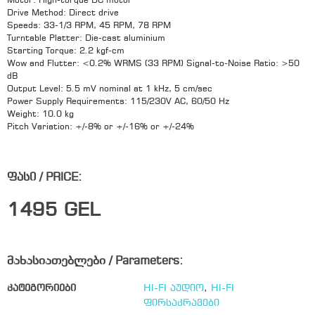
Motor: High-torque DC motor
Drive Method: Direct drive
Speeds: 33-1/3 RPM, 45 RPM, 78 RPM
Turntable Platter: Die-cast aluminium
Starting Torque: 2.2 kgf-cm
Wow and Flutter: <0.2% WRMS (33 RPM) Signal-to-Noise Ratio: >50
dB
Output Level: 5.5 mV nominal at 1 kHz, 5 cm/sec
Power Supply Requirements: 115/230V AC, 60/50 Hz
Weight: 10.0 kg
Pitch Variation: +/-8% or +/-16% or +/-24%
ფასი / PRICE:
1495
GEL
მახასიათებლები / Parameters:
კატეგორიები
HI-FI აუდიო
,
HI-FI
ფირსაკრავები